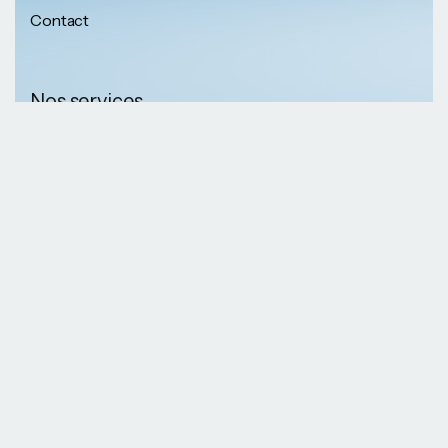
Contact
Nos services
Nos informations
Sécurité physique
Communication
Numéros de
collaborative
téléphone
Développement logiciel
(237) 652 56 46 67
Gestion infrastructure
(237) 690 87 69 36
Formation professionnelle
Nos Emails
Services télécoms
contact@kaazansarl.com
Gestion projets
Electricité et energie
Nos adresses