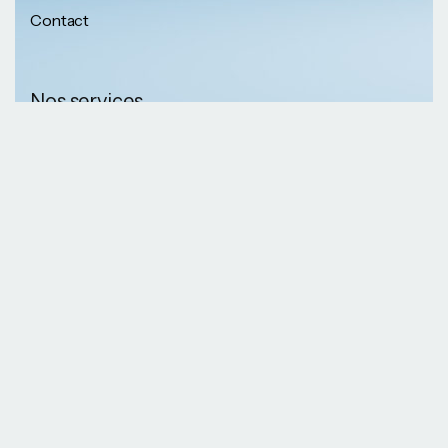
Contact
Nos services
Nos informations
Sécurité physique
Communication
Numéros de
collaborative
téléphone
Développement logiciel
(237) 652 56 46 67
Gestion infrastructure
(237) 690 87 69 36
Formation professionnelle
Nos Emails
Services télécoms
contact@kaazansarl.com
Gestion projets
Electricité et energie
Nos adresses