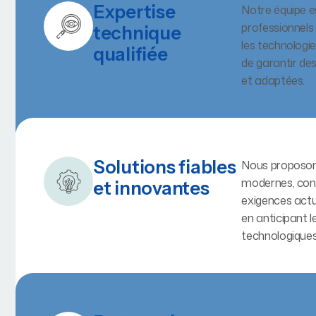
Expertise
Notre équipe 
professionnel
technique
les technologie
qualifiée
de garantir de
et adaptées.
Solutions fiables
Nous proposon
modernes, con
et innovantes
exigences actu
en anticipant l
technologiques