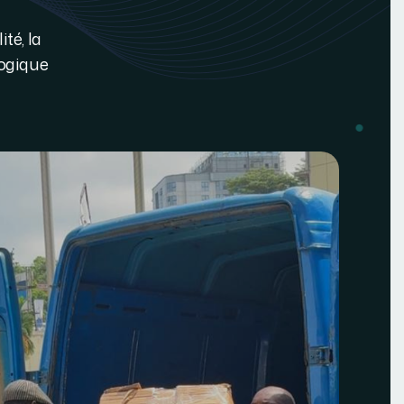
té, la
logique