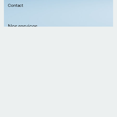
Contact
Nos services
Nos informations
Sécurité physique
Communication
Numéros de
collaborative
téléphone
Développement logiciel
(237) 652 56 46 67
Gestion infrastructure
(237) 690 87 69 36
Formation professionnelle
Nos Emails
Services télécoms
contact@kaazansarl.com
Gestion projets
Electricité et energie
Nos adresses