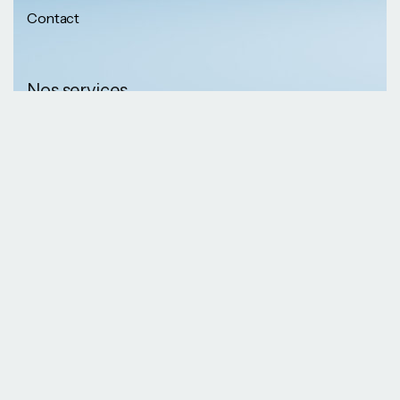
Contact
Nos services
Nos informations
Sécurité physique
Communication
Numéros de
collaborative
téléphone
Développement logiciel
(237) 652 56 46 67
Gestion infrastructure
(237) 690 87 69 36
Formation professionnelle
Nos Emails
Services télécoms
contact@kaazansarl.com
Gestion projets
Electricité et energie
Nos adresses