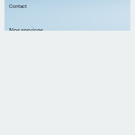
Contact
Nos services
Nos informations
Sécurité physique
Communication
Numéros de
collaborative
téléphone
Développement logiciel
(237) 652 56 46 67
Gestion infrastructure
(237) 690 87 69 36
Formation professionnelle
Nos Emails
Services télécoms
contact@kaazansarl.com
Gestion projets
Electricité et energie
Nos adresses