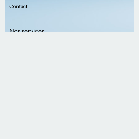
Contact
Nos services
Nos informations
Sécurité physique
Communication
Numéros de
collaborative
téléphone
Développement logiciel
(237) 652 56 46 67
Gestion infrastructure
(237) 690 87 69 36
Formation professionnelle
Nos Emails
Services télécoms
contact@kaazansarl.com
Gestion projets
Electricité et energie
Nos adresses