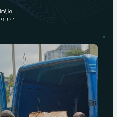
té, la
logique