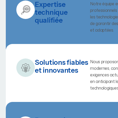
Expertise
Notre équipe 
professionnel
technique
les technologie
qualifiée
de garantir de
et adaptées.
Solutions fiables
Nous proposon
modernes, con
et innovantes
exigences actu
en anticipant l
technologiques