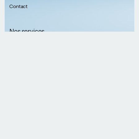
Contact
Nos services
Nos informations
Sécurité physique
Communication
Numéros de
collaborative
téléphone
Développement logiciel
(237) 652 56 46 67
Gestion infrastructure
(237) 690 87 69 36
Formation professionnelle
Nos Emails
Services télécoms
contact@kaazansarl.com
Gestion projets
Electricité et energie
Nos adresses