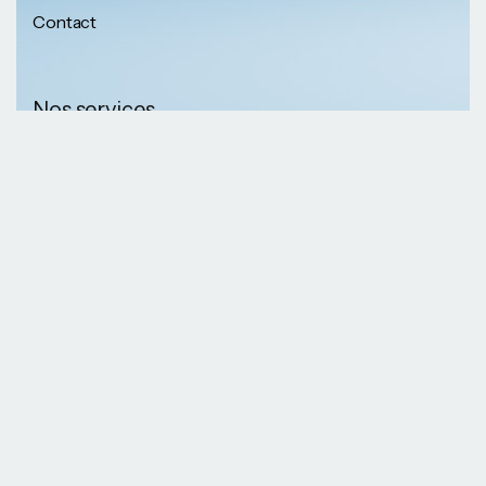
Contact
Nos services
Nos informations
Sécurité physique
Communication
Numéros de
collaborative
téléphone
Développement logiciel
(237) 652 56 46 67
Gestion infrastructure
(237) 690 87 69 36
Formation professionnelle
Nos Emails
Services télécoms
contact@kaazansarl.com
Gestion projets
Electricité et energie
Nos adresses