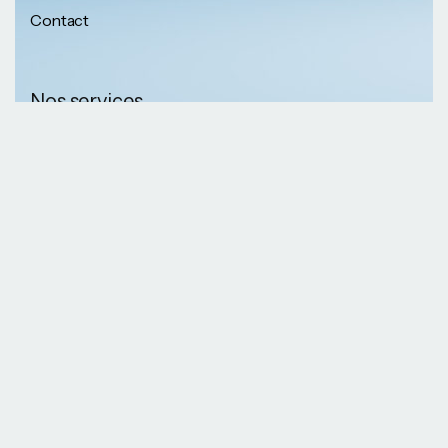
Contact
Nos services
Nos informations
Sécurité physique
Communication
Numéros de
collaborative
téléphone
Développement logiciel
(237) 652 56 46 67
Gestion infrastructure
(237) 690 87 69 36
Formation professionnelle
Nos Emails
Services télécoms
contact@kaazansarl.com
Gestion projets
Electricité et energie
Nos adresses