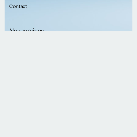
Contact
Nos services
Nos informations
Sécurité physique
Communication
Numéros de
collaborative
téléphone
Développement logiciel
(237) 652 56 46 67
Gestion infrastructure
(237) 690 87 69 36
Formation professionnelle
Nos Emails
Services télécoms
contact@kaazansarl.com
Gestion projets
Electricité et energie
Nos adresses