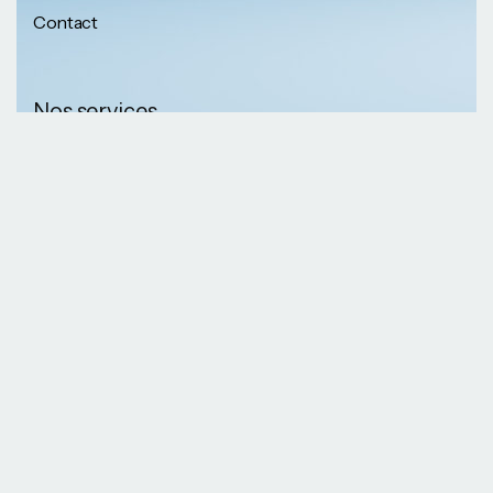
Contact
Nos services
Nos informations
Sécurité physique
Communication
Numéros de
collaborative
téléphone
Développement logiciel
(237) 652 56 46 67
Gestion infrastructure
(237) 690 87 69 36
Formation professionnelle
Nos Emails
Services télécoms
contact@kaazansarl.com
Gestion projets
Electricité et energie
Nos adresses