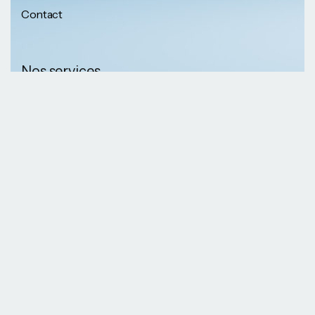
Contact
Nos services
Nos informations
Sécurité physique
Communication
Numéros de
collaborative
téléphone
Développement logiciel
(237) 652 56 46 67
Gestion infrastructure
(237) 690 87 69 36
Formation professionnelle
Nos Emails
Services télécoms
contact@kaazansarl.com
Gestion projets
Electricité et energie
Nos adresses