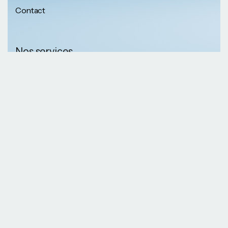
Contact
Nos services
Nos informations
Sécurité physique
Communication
Numéros de
collaborative
téléphone
Développement logiciel
(237) 652 56 46 67
Gestion infrastructure
(237) 690 87 69 36
Formation professionnelle
Nos Emails
Services télécoms
contact@kaazansarl.com
Gestion projets
Electricité et energie
Nos adresses