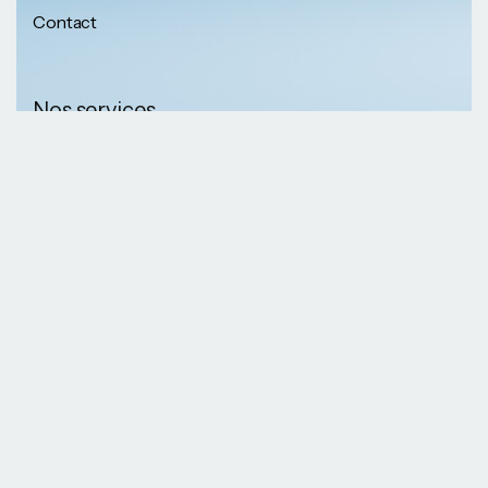
Contact
Nos services
Nos informations
Sécurité physique
Communication
Numéros de
collaborative
téléphone
Développement logiciel
(237) 652 56 46 67
Gestion infrastructure
(237) 690 87 69 36
Formation professionnelle
Nos Emails
Services télécoms
contact@kaazansarl.com
Gestion projets
Electricité et energie
Nos adresses