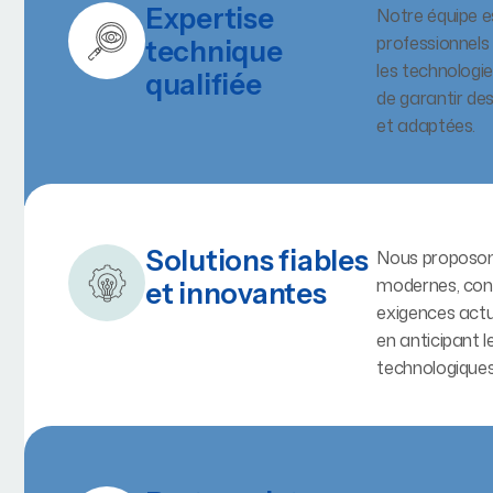
Expertise
Notre équipe 
professionnel
technique
les technologie
qualifiée
de garantir de
et adaptées.
Solutions fiables
Nous proposon
modernes, con
et innovantes
exigences actu
en anticipant l
technologiques