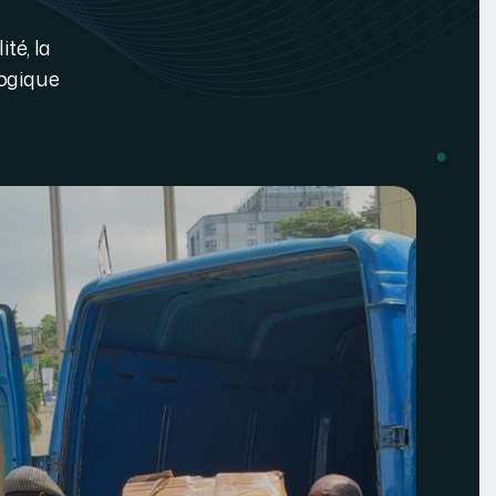
té, la
logique