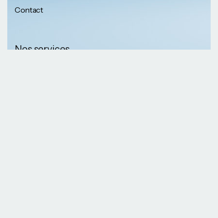
Contact
Nos services
Nos informations
Sécurité physique
Communication
Numéros de
collaborative
téléphone
Développement logiciel
(237) 652 56 46 67
Gestion infrastructure
(237) 690 87 69 36
Formation professionnelle
Nos Emails
Services télécoms
contact@kaazansarl.com
Gestion projets
Electricité et energie
Nos adresses