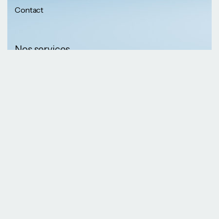
Contact
Nos services
Nos informations
Sécurité physique
Communication
Numéros de
collaborative
téléphone
Développement logiciel
(237) 652 56 46 67
Gestion infrastructure
(237) 690 87 69 36
Formation professionnelle
Nos Emails
Services télécoms
contact@kaazansarl.com
Gestion projets
Electricité et energie
Nos adresses