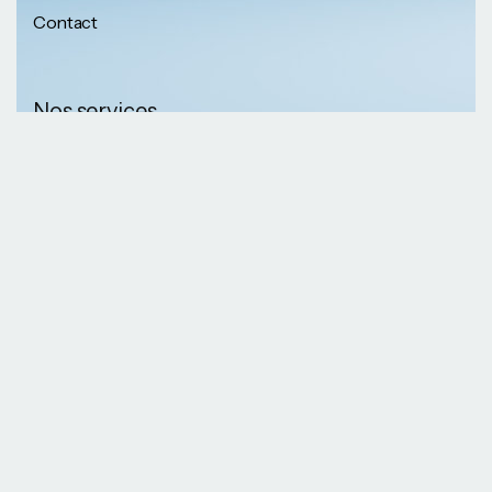
Contact
Nos services
Nos informations
Sécurité physique
Communication
Numéros de
collaborative
téléphone
Développement logiciel
(237) 652 56 46 67
Gestion infrastructure
(237) 690 87 69 36
Formation professionnelle
Nos Emails
Services télécoms
contact@kaazansarl.com
Gestion projets
Electricité et energie
Nos adresses