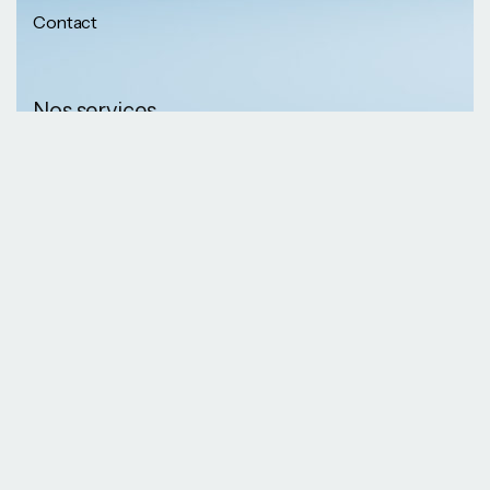
Contact
Nos services
Nos informations
Sécurité physique
Communication
Numéros de
collaborative
téléphone
Développement logiciel
(237) 652 56 46 67
Gestion infrastructure
(237) 690 87 69 36
Formation professionnelle
Nos Emails
Services télécoms
contact@kaazansarl.com
Gestion projets
Electricité et energie
Nos adresses