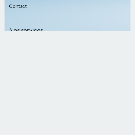
Contact
Nos services
Nos informations
Sécurité physique
Communication
Numéros de
collaborative
téléphone
Développement logiciel
(237) 652 56 46 67
Gestion infrastructure
(237) 690 87 69 36
Formation professionnelle
Nos Emails
Services télécoms
contact@kaazansarl.com
Gestion projets
Electricité et energie
Nos adresses