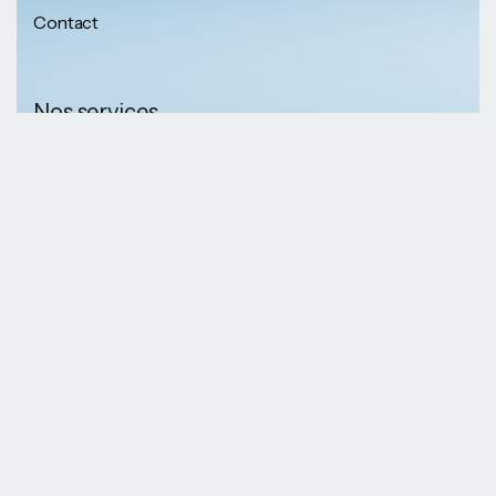
Contact
Nos services
Nos informations
Sécurité physique
Communication
Numéros de
collaborative
téléphone
Développement logiciel
(237) 652 56 46 67
Gestion infrastructure
(237) 690 87 69 36
Formation professionnelle
Nos Emails
Services télécoms
contact@kaazansarl.com
Gestion projets
Electricité et energie
Nos adresses